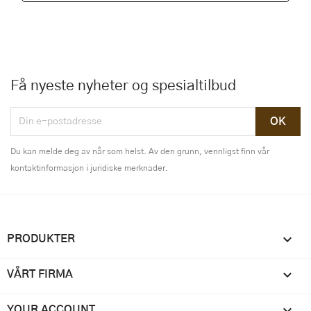
Få nyeste nyheter og spesialtilbud
Du kan melde deg av når som helst. Av den grunn, vennligst finn vår
kontaktinformasjon i juridiske merknader.

PRODUKTER

VÅRT FIRMA

YOUR ACCOUNT