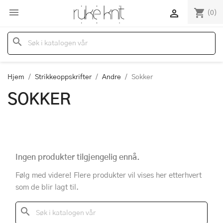

shopping_cart

(0)
search
Hjem
Strikkeoppskrifter
Andre
Sokker
SOKKER
Ingen produkter tilgjengelig ennå.
Følg med videre! Flere produkter vil vises her etterhvert
som de blir lagt til.
search