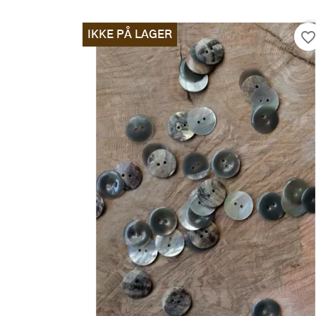
IKKE PÅ LAGER
favorite_borde