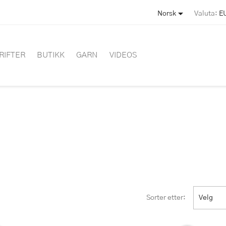

Norsk
Valuta:
E
RIFTER
BUTIKK
GARN
VIDEOS
Sorter etter:
Velg