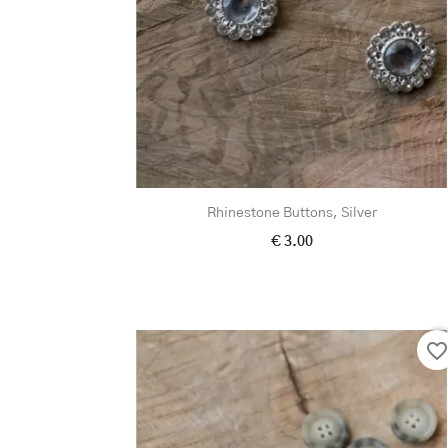
Rhinestone Buttons, Silver
€ 3.00
favorite_borde