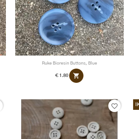
Ruke Bioresin Buttons, Blue
shopping_cart
€ 1.80
I
r
favorite_border