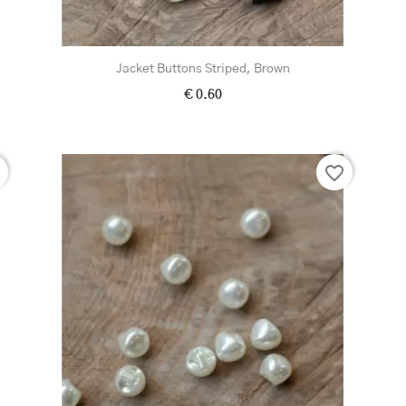
Jacket Buttons Striped, Brown
€ 0.60
r
favorite_border