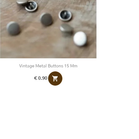
Vintage Metal Buttons 15 Mm
shopping_cart
€ 0.90