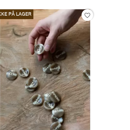
KKE PÅ LAGER
favorite_border