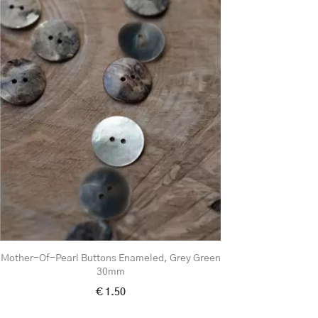
Mother-Of-Pearl Buttons Enameled, Grey Green
30mm
€ 1.50