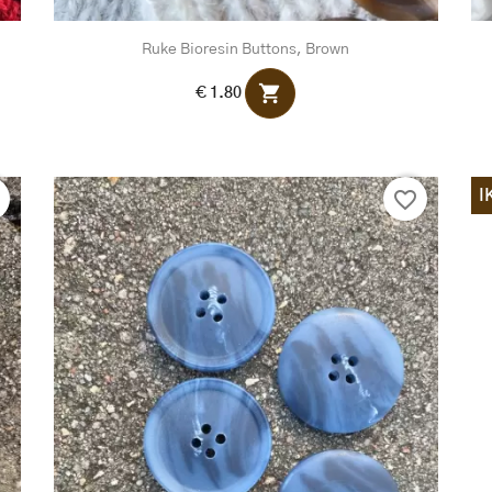
Ruke Bioresin Buttons, Brown
shopping_cart
€ 1.80
I
r
favorite_border