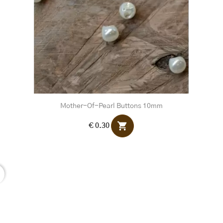
Mother-Of-Pearl Buttons 10mm
shopping_cart
€ 0.30
r