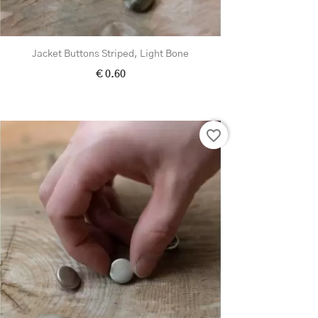
Jacket Buttons Striped, Light Bone
€ 0.60
favorite_border