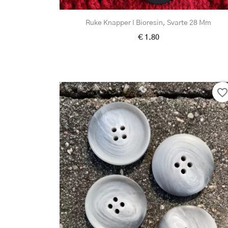
Ruke Knapper I Bioresin, Svarte 28 Mm
€ 1.80
favorite_borde