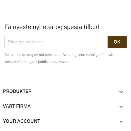
Få nyeste nyheter og spesialtilbud
Du kan melde deg av når som helst. Av den grunn, vennligst finn vår
kontaktinformasjon i juridiske merknader.

PRODUKTER

VÅRT FIRMA

YOUR ACCOUNT