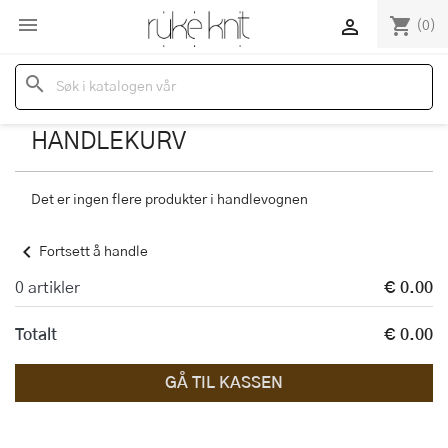

shopping_cart

(0)
search
HANDLEKURV
Det er ingen flere produkter i handlevognen
chevron_left
Fortsett å handle
0 artikler
€ 0.00
Totalt
€ 0.00
GÅ TIL KASSEN