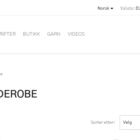

Norsk
Valuta:
E
RIFTER
BUTIKK
GARN
VIDEOS
be
DEROBE
Sorter etter:
Velg