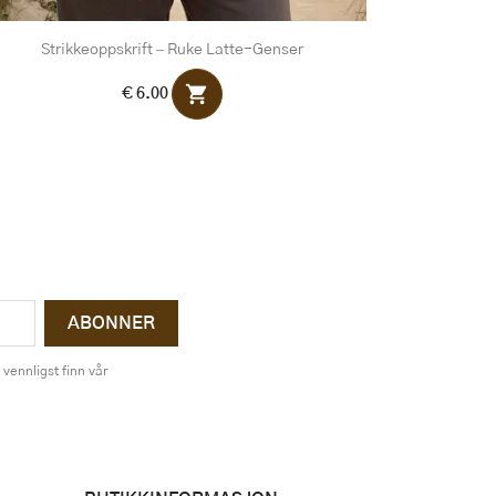
Strikkeoppskrift – Ruke Latte-Genser
shopping_cart
€ 6.00
vennligst finn vår