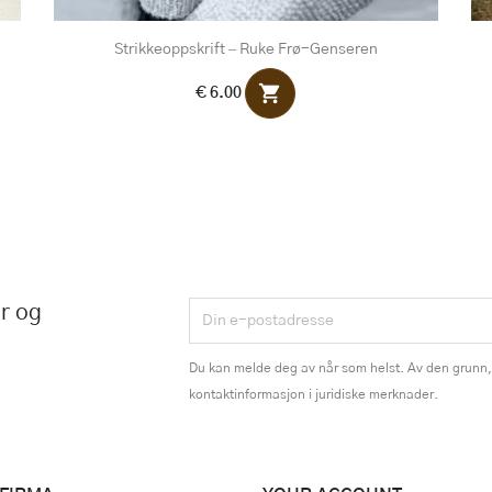
Strikkeoppskrift – Ruke Frø-Genseren
shopping_cart
€ 6.00
r og
Du kan melde deg av når som helst. Av den grunn, 
kontaktinformasjon i juridiske merknader.