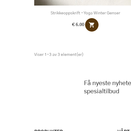
Strikkeoppskrift - Yoga Winter Genser
shopping_cart
€ 6.00
Viser 1-3 av 3 element(er)
Få nyeste nyhete
spesialtilbud