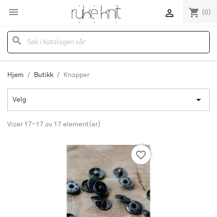

shopping_cart

(0)
search
Hjem
Butikk
Knapper

Velg
Viser 17-17 av 17 element(er)
favorite_border