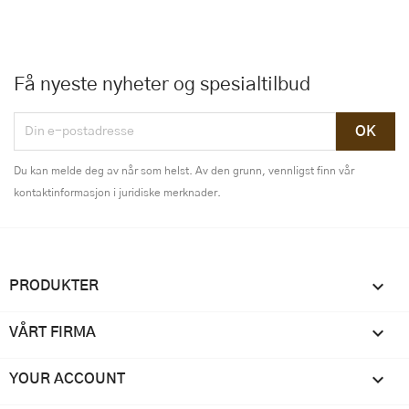
Få nyeste nyheter og spesialtilbud
Du kan melde deg av når som helst. Av den grunn, vennligst finn vår
kontaktinformasjon i juridiske merknader.

PRODUKTER

VÅRT FIRMA

YOUR ACCOUNT