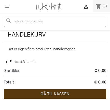

shopping_cart

(0)
search
HANDLEKURV
Det er ingen flere produkter i handlevognen
chevron_left
Fortsett å handle
0 artikler
€ 0.00
Totalt
€ 0.00
GÅ TIL KASSEN